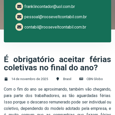
franklincontador@uol.com.br
pessoal@rooseveltcontabil.com.br
contabil@rooseveltcontabil.com.br
É obrigatório aceitar férias
coletivas no final do ano?
14 de novembro de 2025
Brasil
CBN Globo
Com o fim do ano se aproximando, também vão chegando,
para parte dos trabalhadores, as tão aguardadas férias.
Isso porque o descanso remunerado pode ser individual ou
coletivo, dependendo do modelo adotado pela empresa, e
é muito comum que as companhias que fazem férias